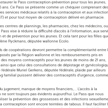
nstaurer le Pass contraception-prévention pour tous les jeunes,
à 25 ans. Ce Pass se présente comme un chéquier comprenant de
 services médicaux relatifs à la contraception et aux infectio
ST) et pour tout moyen de contraception délivré en pharmacie.
 les centres de plannings, les pharmacies, chez les médecins, ou
Pass vise à réduire la difficulté d’accès à l’information, aux serv
et de prévention pour les jeunes. Et cela tant pour les filles qu
élène Ryckmans, députée wallonne Ecolo.
rds de coopérations devront permettre la complémentarité entre 
oposés par la Région wallonne et les remboursements pris en
 des moyens contraceptifs pour les jeunes de moins de 21 ans,
 ainsi que celui des consultations de dépistage et gynécologiq
e fédérale Muriel Gerkens, députée fédérale, plaide par ailleurs
g familial puissent délivrer des contraceptifs d’urgence, comme
du jugement, manque de moyens financiers,… L’accès à la
n ne sont toujours pas évidents aujourd’hui. Le Pass que nous
iser la prévention des grossesses et des infections sexuellem
la contraception sont encore teintées de tabous. Il faut faciliter 