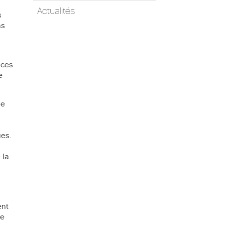
Actualités
s
ns
ices
e
le
ues.
 la
ent
le